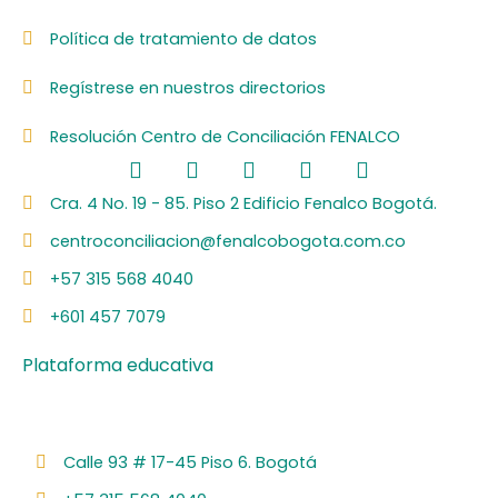
Política de tratamiento de datos
Regístrese en nuestros directorios
Resolución Centro de Conciliación FENALCO
F
L
I
Y
S
a
i
n
o
p
c
n
s
u
o
Cra. 4 No. 19 - 85. Piso 2 Edificio Fenalco Bogotá.
e
k
t
t
t
centroconciliacion@fenalcobogota.com.co
b
e
a
u
i
o
d
g
b
f
+57 315 568 4040
o
i
r
e
y
k
n
a
+601 457 7079
m
Plataforma educativa
Calle 93 # 17-45 Piso 6. Bogotá