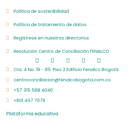
Política de sostenibilidad
Política de tratamiento de datos
Regístrese en nuestros directorios
Resolución Centro de Conciliación FENALCO
F
L
I
Y
S
a
i
n
o
p
c
n
s
u
o
Cra. 4 No. 19 - 85. Piso 2 Edificio Fenalco Bogotá.
e
k
t
t
t
centroconciliacion@fenalcobogota.com.co
b
e
a
u
i
o
d
g
b
f
+57 315 568 4040
o
i
r
e
y
k
n
a
+601 457 7079
m
Plataforma educativa