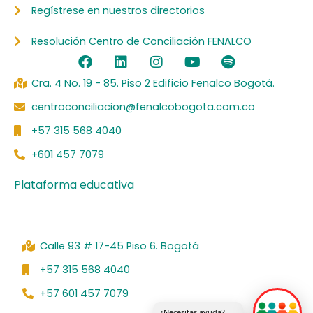
Regístrese en nuestros directorios
Resolución Centro de Conciliación FENALCO
F
L
I
Y
S
a
i
n
o
p
c
n
s
u
o
Cra. 4 No. 19 - 85. Piso 2 Edificio Fenalco Bogotá.
e
k
t
t
t
centroconciliacion@fenalcobogota.com.co
b
e
a
u
i
o
d
g
b
f
+57 315 568 4040
o
i
r
e
y
k
n
a
+601 457 7079
m
Plataforma educativa
Calle 93 # 17-45 Piso 6. Bogotá
+57 315 568 4040
+57 601 457 7079
¿Necesitas ayuda?