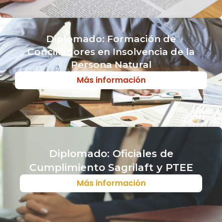
Diplomado: Formación de
Conciliadores en Insolvencia de la
Persona Natural
Más información
Diplomado: Oficiales de
Cumplimiento Sagrilaft y PTEE
Más información