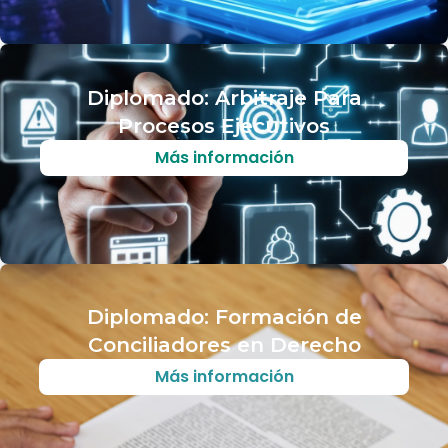
Diplomado: Arbitraje Para
Procesos Ejecutivos
Más información
Diplomado: Formación de
Conciliadores en Derecho
Más información