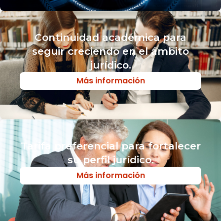
Continuidad académica para
seguir creciendo en el ámbito
jurídico.
Más información
Tarifa preferencial para fortalecer
su perfil jurídico.
Más información