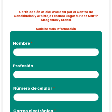
Certificación oficial avalada por el Centro de
Conciliación y Arbitraje Fenalco Bogotá, Paez Martin
Abogados y Krensi.
Solicite más información
Nombre
*
Profesión
Número de celular
*
Correo electrónico
*