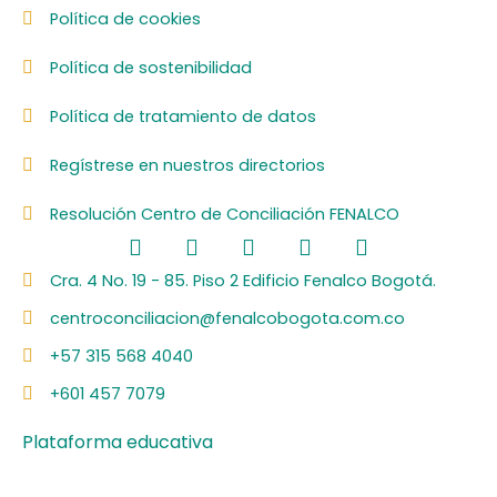
Política de cookies
Política de sostenibilidad
Política de tratamiento de datos
Regístrese en nuestros directorios
Resolución Centro de Conciliación FENALCO
F
L
I
Y
S
a
i
n
o
p
c
n
s
u
o
Cra. 4 No. 19 - 85. Piso 2 Edificio Fenalco Bogotá.
e
k
t
t
t
centroconciliacion@fenalcobogota.com.co
b
e
a
u
i
o
d
g
b
f
+57 315 568 4040
o
i
r
e
y
k
n
a
+601 457 7079
m
Plataforma educativa