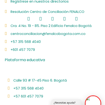
Regístrese en nuestros directorios
Resolución Centro de Conciliación FENALCO
F
L
I
Y
S
a
i
n
o
p
c
n
s
u
o
Cra. 4 No. 19 - 85. Piso 2 Edificio Fenalco Bogotá.
e
k
t
t
t
centroconciliacion@fenalcobogota.com.co
b
e
a
u
i
o
d
g
b
f
+57 315 568 4040
o
i
r
e
y
k
n
a
+601 457 7079
m
Plataforma educativa
Calle 93 # 17-45 Piso 6. Bogotá
+57 315 568 4040
+57 601 457 7079
¿Necesitas ayuda?