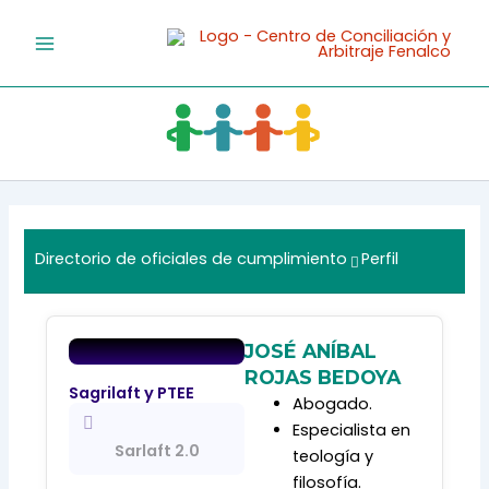
Ir
al
contenido
Directorio de oficiales de cumplimiento
Perfil
JOSÉ ANÍBAL
ROJAS BEDOYA
Sagrilaft y PTEE
Abogado.
Especialista en
Sarlaft 2.0
teología y
filosofía.