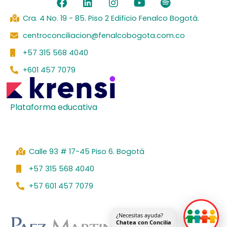
a
i
n
o
p
c
n
s
u
o
Cra. 4 No. 19 - 85. Piso 2 Edificio Fenalco Bogotá.
e
k
t
t
t
centroconciliacion@fenalcobogota.com.co
b
e
a
u
i
o
d
g
b
f
+57 315 568 4040
o
i
r
e
y
k
n
a
+601 457 7079
m
Plataforma educativa
Calle 93 # 17-45 Piso 6. Bogotá
+57 315 568 4040
+57 601 457 7079
¿Necesitas ayuda?
Chatea con Concilia