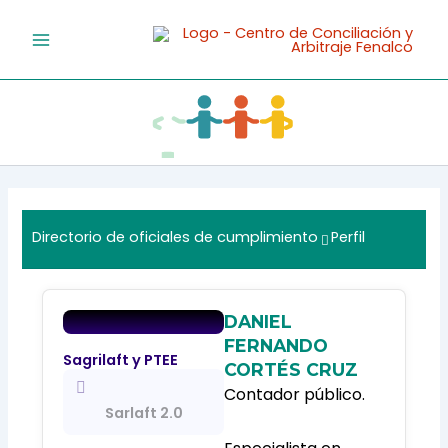
Ir
al
contenido
Directorio de oficiales de cumplimiento
Perfil
DANIEL
FERNANDO
Sagrilaft y PTEE
CORTÉS CRUZ
Contador público.
Sarlaft 2.0