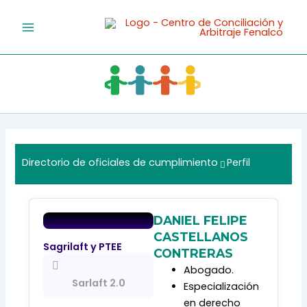
Ir
al
contenido
Directorio de oficiales de cumplimiento
Perfil
DANIEL FELIPE
CASTELLANOS
Sagrilaft y PTEE
CONTRERAS
Abogado.
Sarlaft 2.0
Especialización
en derecho