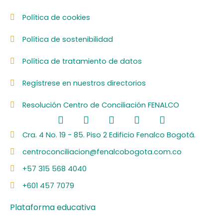
Política de cookies
Política de sostenibilidad
Política de tratamiento de datos
Regístrese en nuestros directorios
Resolución Centro de Conciliación FENALCO
F
L
I
Y
S
a
i
n
o
p
c
n
s
u
o
Cra. 4 No. 19 - 85. Piso 2 Edificio Fenalco Bogotá.
e
k
t
t
t
centroconciliacion@fenalcobogota.com.co
b
e
a
u
i
o
d
g
b
f
+57 315 568 4040
o
i
r
e
y
k
n
a
+601 457 7079
m
Plataforma educativa