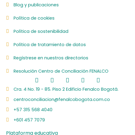
Blog y publicaciones
Política de cookies
Política de sostenibilidad
Política de tratamiento de datos
Regístrese en nuestros directorios
Resolución Centro de Conciliación FENALCO
F
L
I
Y
S
a
i
n
o
p
c
n
s
u
o
Cra. 4 No. 19 - 85. Piso 2 Edificio Fenalco Bogotá.
e
k
t
t
t
centroconciliacion@fenalcobogota.com.co
b
e
a
u
i
o
d
g
b
f
+57 315 568 4040
o
i
r
e
y
k
n
a
+601 457 7079
m
Plataforma educativa