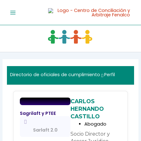
Ir
al
contenido
Directorio de oficiales de cumplimiento
Perfil
CARLOS
HERNANDO
Sagrilaft y PTEE
CASTILLO
Abogado
Sarlaft 2.0
Socio Director y