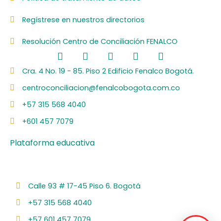
Regístrese en nuestros directorios
Resolución Centro de Conciliación FENALCO
F
L
I
Y
S
a
i
n
o
p
c
n
s
u
o
Cra. 4 No. 19 - 85. Piso 2 Edificio Fenalco Bogotá.
e
k
t
t
t
centroconciliacion@fenalcobogota.com.co
b
e
a
u
i
o
d
g
b
f
+57 315 568 4040
o
i
r
e
y
k
n
a
+601 457 7079
m
Plataforma educativa
Calle 93 # 17-45 Piso 6. Bogotá
+57 315 568 4040
+57 601 457 7079