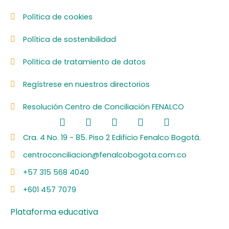
Política de cookies
Política de sostenibilidad
Política de tratamiento de datos
Regístrese en nuestros directorios
Resolución Centro de Conciliación FENALCO
F
L
I
Y
S
a
i
n
o
p
c
n
s
u
o
Cra. 4 No. 19 - 85. Piso 2 Edificio Fenalco Bogotá.
e
k
t
t
t
centroconciliacion@fenalcobogota.com.co
b
e
a
u
i
o
d
g
b
f
+57 315 568 4040
o
i
r
e
y
k
n
a
+601 457 7079
m
Plataforma educativa