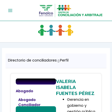
Ir
al
contenido
Directorio de conciliadores
Perfil
VALERIA
ISABELA
Abogado
FUENTES PÉREZ
Gerencia en
Abogado
Conciliador
gobierno y
gestión pública.