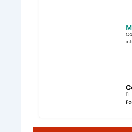
M
Co
in
C
Fa