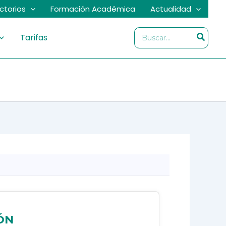
ectorios
Formación Académica
Actualidad
Buscar
Tarifas
por:
ÓN