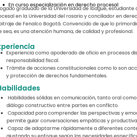
En curso especialización en derecho procesal
ogado graduado de la Universidad de Ibagué, estudiante 
ocesal en la Universidad del rosario y conciliador en dere
bitraje de Fenalco Bogotá. Convencido de que lo primordi
e sea, es una atención humana, de calidad y profesional.
xperiencia
Experiencia como apoderado de oficio en procesos dis
responsabilidad fiscal.
Trámite de acciones constitucionales como lo son acc
y protección de derechos fundamentales.
Habilidades
Habilidades sólidas en comunicación, tanto oral como e
diálogo constructivo entre partes en conflicto.
Capacidad para comprender las perspectivas y emoci
permite guiar conversaciones empáticas y productivas 
Capaz de adaptarme rápidamente a diferentes contex
ajustando su enfoque según las necesidades específic