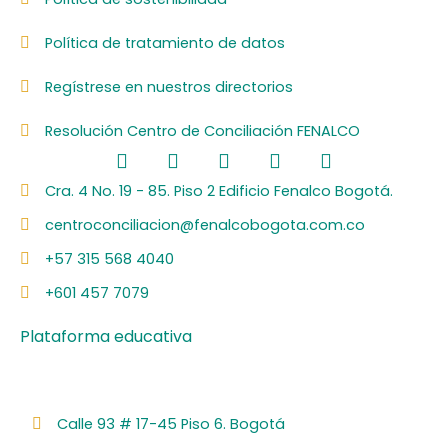
Política de tratamiento de datos
Regístrese en nuestros directorios
Resolución Centro de Conciliación FENALCO
F
L
I
Y
S
a
i
n
o
p
c
n
s
u
o
Cra. 4 No. 19 - 85. Piso 2 Edificio Fenalco Bogotá.
e
k
t
t
t
centroconciliacion@fenalcobogota.com.co
b
e
a
u
i
o
d
g
b
f
+57 315 568 4040
o
i
r
e
y
k
n
a
+601 457 7079
m
Plataforma educativa
Calle 93 # 17-45 Piso 6. Bogotá