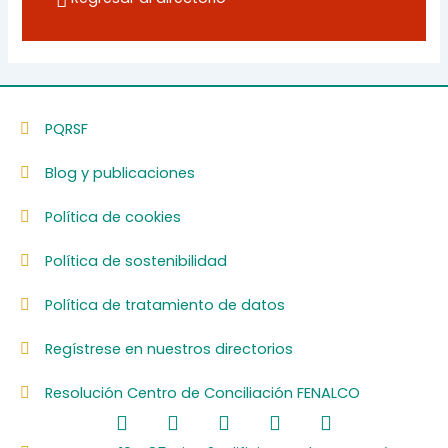
PQRSF
Blog y publicaciones
Política de cookies
Política de sostenibilidad
Política de tratamiento de datos
Regístrese en nuestros directorios
Resolución Centro de Conciliación FENALCO
F
L
I
Y
S
a
i
n
o
p