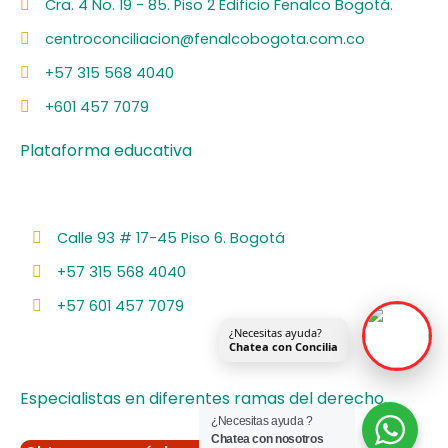
c
n
s
u
o
Cra. 4 No. 19 - 85. Piso 2 Edificio Fenalco Bogotá.
e
k
t
t
t
centroconciliacion@fenalcobogota.com.co
b
e
a
u
i
o
d
g
b
f
+57 315 568 4040
o
i
r
e
y
k
n
a
+601 457 7079
m
Plataforma educativa
Calle 93 # 17-45 Piso 6. Bogotá
+57 315 568 4040
+57 601 457 7079
¿Necesitas ayuda?
Chatea con Concilia
Especialistas en diferentes ramas del derecho.
¿Necesitas ayuda ?
Chatea con nosotros