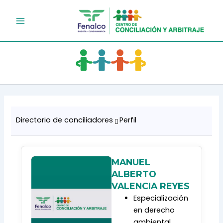
Ir
al
contenido
Directorio de conciliadores
Perfil
MANUEL
ALBERTO
VALENCIA REYES
Especialización
en derecho
ambiental.