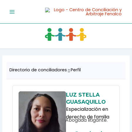
Ir
al
contenido
Directorio de conciliadores
Perfil
LUZ STELLA
GUASAQUILLO
Especialización en
derecho de familia
Abogada litigante.