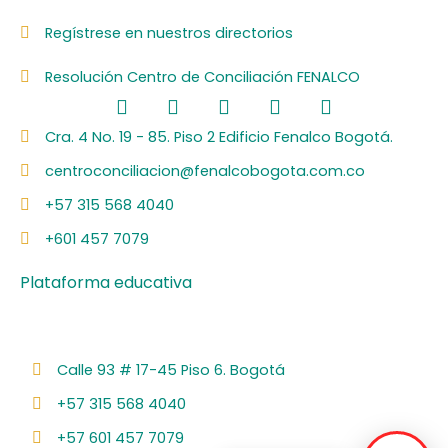
Regístrese en nuestros directorios
Resolución Centro de Conciliación FENALCO
F
L
I
Y
S
a
i
n
o
p
c
n
s
u
o
Cra. 4 No. 19 - 85. Piso 2 Edificio Fenalco Bogotá.
e
k
t
t
t
centroconciliacion@fenalcobogota.com.co
b
e
a
u
i
o
d
g
b
f
+57 315 568 4040
o
i
r
e
y
k
n
a
+601 457 7079
m
Plataforma educativa
Calle 93 # 17-45 Piso 6. Bogotá
+57 315 568 4040
+57 601 457 7079