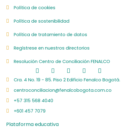
Política de cookies
Política de sostenibilidad
Política de tratamiento de datos
Regístrese en nuestros directorios
Resolución Centro de Conciliación FENALCO
F
L
I
Y
S
a
i
n
o
p
c
n
s
u
o
Cra. 4 No. 19 - 85. Piso 2 Edificio Fenalco Bogotá.
e
k
t
t
t
centroconciliacion@fenalcobogota.com.co
b
e
a
u
i
o
d
g
b
f
+57 315 568 4040
o
i
r
e
y
k
n
a
+601 457 7079
m
Plataforma educativa