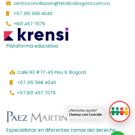
centroconciliacion@fenalcobogota.com.co
b
e
a
u
i
o
d
g
b
f
+57 315 568 4040
o
i
r
e
y
k
n
a
+601 457 7079
m
Plataforma educativa
Calle 93 # 17-45 Piso 6. Bogotá
+57 315 568 4040
+57 601 457 7079
¿Necesitas ayuda?
Chatea con Concilia
Especialistas en diferentes ramas del derecho.