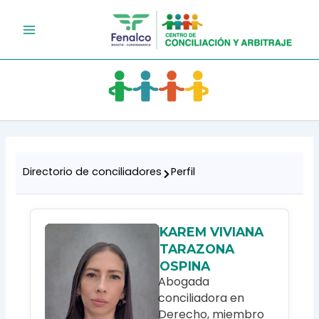
Ir
al
contenido
Directorio de conciliadores
Perfil
KAREM VIVIANA
TARAZONA
OSPINA
Abogada
conciliadora en
Derecho, miembro