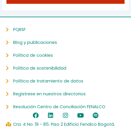
PQRSF
Blog y publicaciones
Política de cookies
Política de sostenibilidad
Política de tratamiento de datos
Regístrese en nuestros directorios
Resolución Centro de Conciliación FENALCO
F
L
I
Y
S
a
i
n
o
p
c
n
s
u
o
Cra. 4 No. 19 - 85. Piso 2 Edificio Fenalco Bogotá.
e
k
t
t
t