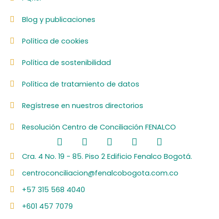
Blog y publicaciones
Política de cookies
Política de sostenibilidad
Política de tratamiento de datos
Regístrese en nuestros directorios
Resolución Centro de Conciliación FENALCO
F
L
I
Y
S
a
i
n
o
p
c
n
s
u
o
Cra. 4 No. 19 - 85. Piso 2 Edificio Fenalco Bogotá.
e
k
t
t
t
centroconciliacion@fenalcobogota.com.co
b
e
a
u
i
o
d
g
b
f
+57 315 568 4040
o
i
r
e
y
k
n
a
+601 457 7079
m