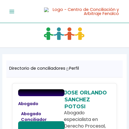
Ir
al
contenido
Directorio de conciliadores
Perfil
JOSE ORLANDO
SANCHEZ
Abogado
POTOSI
Abogado
Abogado
especialista en
Conciliador
Derecho Procesal,