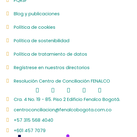
PQRSF
Blog y publicaciones
Política de cookies
Política de sostenibilidad
Política de tratamiento de datos
Regístrese en nuestros directorios
Resolución Centro de Conciliación FENALCO
F
L
I
Y
S
a
i
n
o
p
c
n
s
u
o
Cra. 4 No. 19 - 85. Piso 2 Edificio Fenalco Bogotá.
e
k
t
t
t
centroconciliacion@fenalcobogota.com.co
b
e
a
u
i
o
d
g
b
f
+57 315 568 4040
o
i
r
e
y
k
n
a
+601 457 7079
m