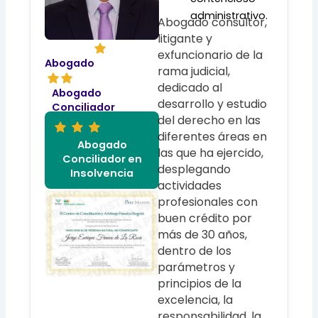
administrativo.
Abogado consultor,
litigante y
exfuncionario de la
Abogado
rama judicial,
dedicado al
Abogado
desarrollo y estudio
Conciliador
del derecho en las
diferentes áreas en
Abogado
las que ha ejercido,
Conciliador en
desplegando
Insolvencia
actividades
profesionales con
buen crédito por
más de 30 años,
dentro de los
parámetros y
principios de la
excelencia, la
responsabilidad, la