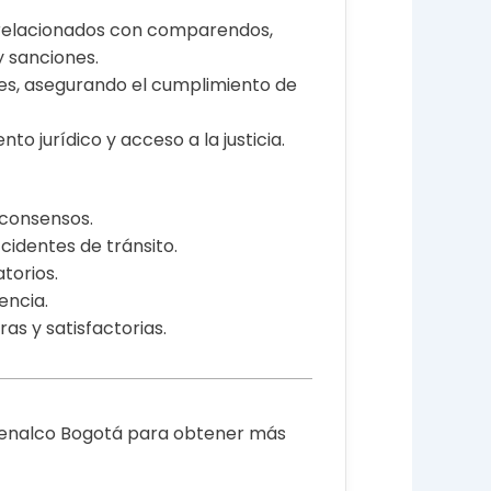
e relacionados con comparendos,
y sanciones.
ales, asegurando el cumplimiento de
o jurídico y acceso a la justicia.
 consensos.
ccidentes de tránsito.
torios.
encia.
as y satisfactorias.
 Fenalco Bogotá para obtener más