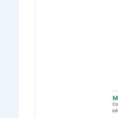
M
Co
in