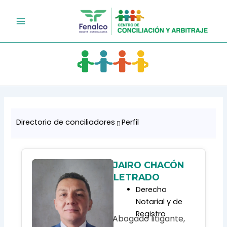
Ir
al
contenido
Directorio de conciliadores
Perfil
JAIRO CHACÓN
LETRADO
Derecho
Notarial y de
Registro
Abogado litigante,