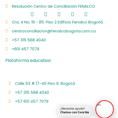
Resolución Centro de Conciliación FENALCO
F
L
I
Y
S
a
i
n
o
p
c
n
s
u
o
Cra. 4 No. 19 - 85. Piso 2 Edificio Fenalco Bogotá.
e
k
t
t
t
centroconciliacion@fenalcobogota.com.co
b
e
a
u
i
o
d
g
b
f
+57 315 568 4040
o
i
r
e
y
k
n
a
+601 457 7079
m
Plataforma educativa
Calle 93 # 17-45 Piso 6. Bogotá
+57 315 568 4040
+57 601 457 7079
¿Necesitas ayuda?
Chatea con Concilia