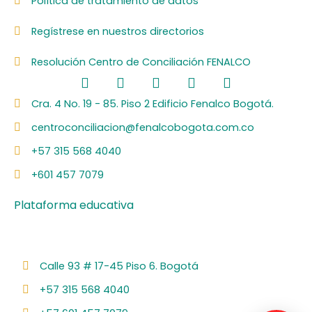
Política de tratamiento de datos
Regístrese en nuestros directorios
Resolución Centro de Conciliación FENALCO
F
L
I
Y
S
a
i
n
o
p
c
n
s
u
o
Cra. 4 No. 19 - 85. Piso 2 Edificio Fenalco Bogotá.
e
k
t
t
t
centroconciliacion@fenalcobogota.com.co
b
e
a
u
i
o
d
g
b
f
+57 315 568 4040
o
i
r
e
y
k
n
a
+601 457 7079
m
Plataforma educativa
Calle 93 # 17-45 Piso 6. Bogotá
+57 315 568 4040