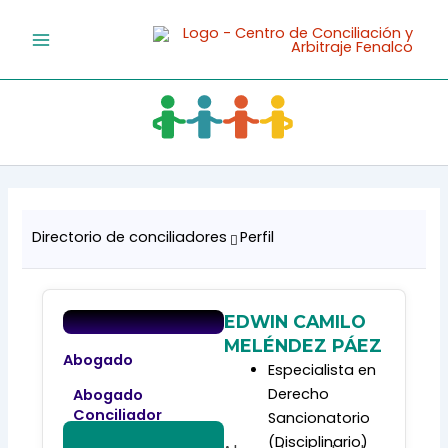
Ir
al
contenido
Directorio de conciliadores
Perfil
EDWIN CAMILO
MELÉNDEZ PÁEZ
Abogado
Especialista en
Derecho
Abogado
Conciliador
Sancionatorio
(Disciplinario)