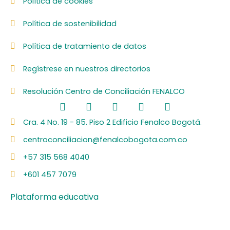
Política de cookies
Política de sostenibilidad
Política de tratamiento de datos
Regístrese en nuestros directorios
Resolución Centro de Conciliación FENALCO
F
L
I
Y
S
a
i
n
o
p
c
n
s
u
o
Cra. 4 No. 19 - 85. Piso 2 Edificio Fenalco Bogotá.
e
k
t
t
t
centroconciliacion@fenalcobogota.com.co
b
e
a
u
i
o
d
g
b
f
+57 315 568 4040
o
i
r
e
y
k
n
a
+601 457 7079
m
Plataforma educativa