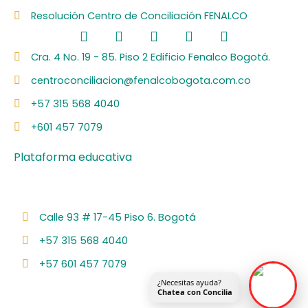
Resolución Centro de Conciliación FENALCO
F
L
I
Y
S
a
i
n
o
p
c
n
s
u
o
Cra. 4 No. 19 - 85. Piso 2 Edificio Fenalco Bogotá.
e
k
t
t
t
centroconciliacion@fenalcobogota.com.co
b
e
a
u
i
o
d
g
b
f
+57 315 568 4040
o
i
r
e
y
k
n
a
+601 457 7079
m
Plataforma educativa
Calle 93 # 17-45 Piso 6. Bogotá
+57 315 568 4040
+57 601 457 7079
¿Necesitas ayuda?
Chatea con Concilia