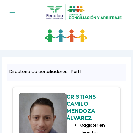
Ir
al
contenido
Directorio de conciliadores
Perfil
CRISTIANS
CAMILO
MENDOZA
ÁLVAREZ
Magister en
derecho