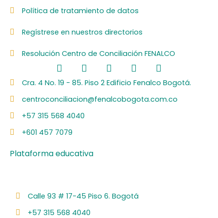
Política de tratamiento de datos
Regístrese en nuestros directorios
Resolución Centro de Conciliación FENALCO
F
L
I
Y
S
a
i
n
o
p
c
n
s
u
o
Cra. 4 No. 19 - 85. Piso 2 Edificio Fenalco Bogotá.
e
k
t
t
t
centroconciliacion@fenalcobogota.com.co
b
e
a
u
i
o
d
g
b
f
+57 315 568 4040
o
i
r
e
y
k
n
a
+601 457 7079
m
Plataforma educativa
Calle 93 # 17-45 Piso 6. Bogotá
+57 315 568 4040