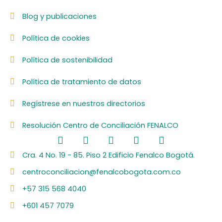
Blog y publicaciones
Política de cookies
Política de sostenibilidad
Política de tratamiento de datos
Regístrese en nuestros directorios
Resolución Centro de Conciliación FENALCO
F
L
I
Y
S
a
i
n
o
p
c
n
s
u
o
Cra. 4 No. 19 - 85. Piso 2 Edificio Fenalco Bogotá.
e
k
t
t
t
centroconciliacion@fenalcobogota.com.co
b
e
a
u
i
o
d
g
b
f
+57 315 568 4040
o
i
r
e
y
k
n
a
+601 457 7079
m