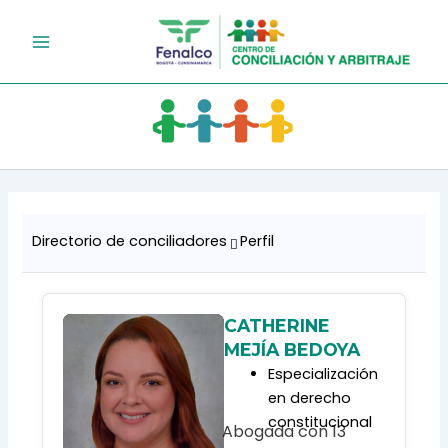
Ir
al
contenido
Directorio de conciliadores
Perfil
CATHERINE
MEJÍA BEDOYA
Especialización
en derecho
constitucional
Abogada con 13