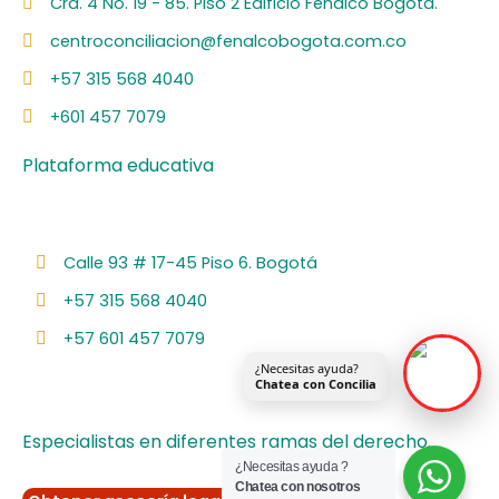
c
n
s
u
o
Cra. 4 No. 19 - 85. Piso 2 Edificio Fenalco Bogotá.
e
k
t
t
t
centroconciliacion@fenalcobogota.com.co
b
e
a
u
i
o
d
g
b
f
+57 315 568 4040
o
i
r
e
y
k
n
a
+601 457 7079
m
Plataforma educativa
Calle 93 # 17-45 Piso 6. Bogotá
+57 315 568 4040
+57 601 457 7079
¿Necesitas ayuda?
Chatea con Concilia
Especialistas en diferentes ramas del derecho.
¿Necesitas ayuda ?
Chatea con nosotros