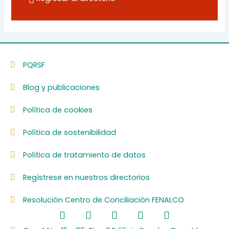
PQRSF
Blog y publicaciones
Política de cookies
Política de sostenibilidad
Política de tratamiento de datos
Regístrese en nuestros directorios
Resolución Centro de Conciliación FENALCO
F
L
I
Y
S
a
i
n
o
p