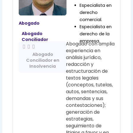
Especialista en
derecho
comercial.
Abogado
Especialista en
Abogado
derecho de la
Conciliador
empresa.
Abogado con amplia
experiencia en
Abogado
análisis jurídico,
Conciliador en
redacción y
Insolvencia
estructuración de
textos legales
(conceptos, tutelas,
autos, sentencias,
demandas y sus
contestaciones);
generación de
estrategias,
seguimiento de
litigios a favor y en