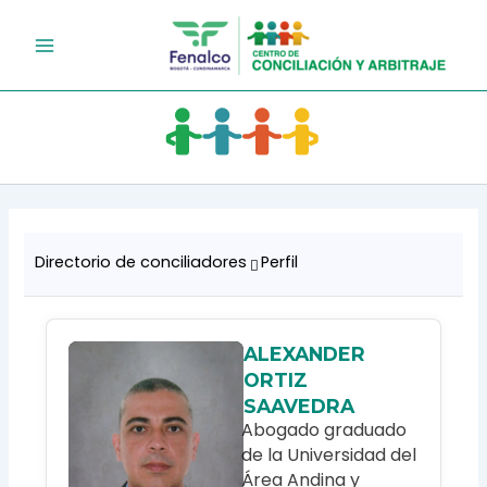
Ir
al
contenido
Directorio de conciliadores
Perfil
ALEXANDER
ORTIZ
SAAVEDRA
Abogado graduado
de la Universidad del
Área Andina y