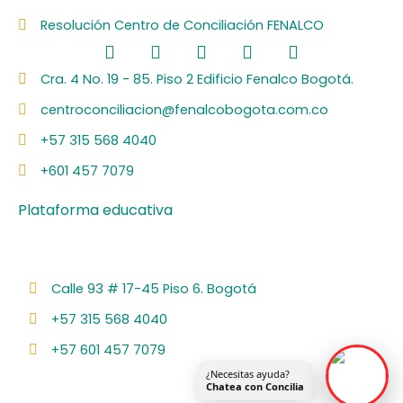
Resolución Centro de Conciliación FENALCO
F
L
I
Y
S
a
i
n
o
p
c
n
s
u
o
Cra. 4 No. 19 - 85. Piso 2 Edificio Fenalco Bogotá.
e
k
t
t
t
centroconciliacion@fenalcobogota.com.co
b
e
a
u
i
o
d
g
b
f
+57 315 568 4040
o
i
r
e
y
k
n
a
+601 457 7079
m
Plataforma educativa
Calle 93 # 17-45 Piso 6. Bogotá
+57 315 568 4040
+57 601 457 7079
¿Necesitas ayuda?
Chatea con Concilia