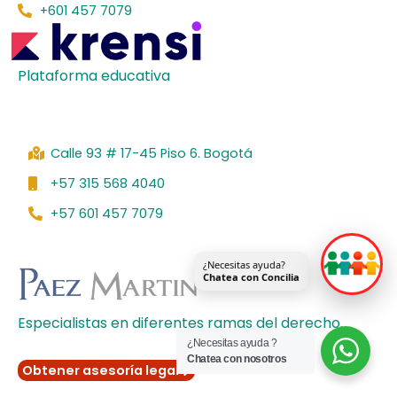
k
n
a
+601 457 7079
m
Plataforma educativa
Calle 93 # 17-45 Piso 6. Bogotá
+57 315 568 4040
+57 601 457 7079
¿Necesitas ayuda?
Chatea con Concilia
Especialistas en diferentes ramas del derecho.
¿Necesitas ayuda ?
Chatea con nosotros
Obtener asesoría legal