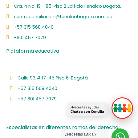
a
i
n
o
p
c
n
s
u
o
Cra. 4 No. 19 - 85. Piso 2 Edificio Fenalco Bogotá.
e
k
t
t
t
centroconciliacion@fenalcobogota.com.co
b
e
a
u
i
o
d
g
b
f
+57 315 568 4040
o
i
r
e
y
k
n
a
+601 457 7079
m
Plataforma educativa
Calle 93 # 17-45 Piso 6. Bogotá
+57 315 568 4040
+57 601 457 7079
¿Necesitas ayuda?
Chatea con Concilia
Especialistas en diferentes ramas del derecho.
¿Necesitas ayuda ?