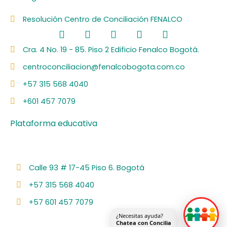
Resolución Centro de Conciliación FENALCO
F
L
I
Y
S
a
i
n
o
p
c
n
s
u
o
Cra. 4 No. 19 - 85. Piso 2 Edificio Fenalco Bogotá.
e
k
t
t
t
centroconciliacion@fenalcobogota.com.co
b
e
a
u
i
o
d
g
b
f
+57 315 568 4040
o
i
r
e
y
k
n
a
+601 457 7079
m
Plataforma educativa
Calle 93 # 17-45 Piso 6. Bogotá
+57 315 568 4040
+57 601 457 7079
¿Necesitas ayuda?
Chatea con Concilia